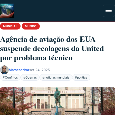
MUNDIAL
MUNDO
Agência de aviação dos EUA
suspende decolagens da United
por problema técnico
Marsescritor
set 24, 2025
#Conflitos
#Guerras
#notícias mundiais
#política