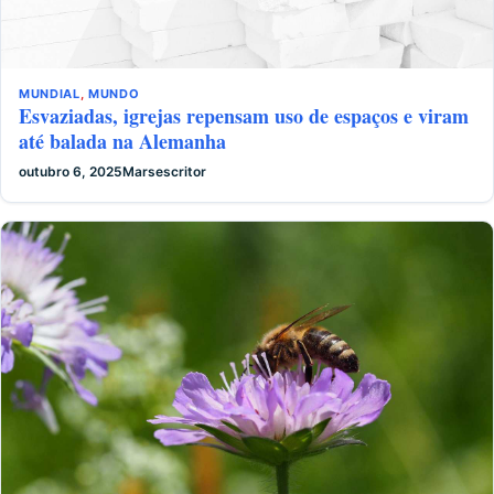
MUNDIAL
,
MUNDO
Esvaziadas, igrejas repensam uso de espaços e viram
até balada na Alemanha
outubro 6, 2025
Marsescritor