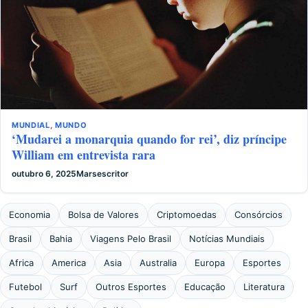
MUNDIAL
,
MUNDO
‘Mudarei a monarquia quando for rei’, diz príncipe
William em entrevista rara
outubro 6, 2025
Marsescritor
Economia
Bolsa de Valores
Criptomoedas
Consórcios
Brasil
Bahia
Viagens Pelo Brasil
Notícias Mundiais
Africa
America
Asia
Australia
Europa
Esportes
Futebol
Surf
Outros Esportes
Educação
Literatura