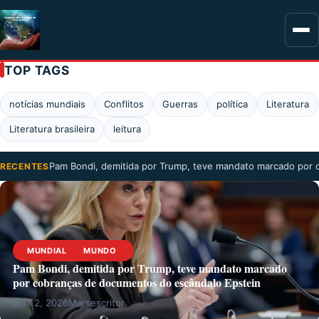
TOP TAGS
notícias mundiais
Conflitos
Guerras
política
Literatura
Literatura brasileira
leitura
Pam Bondi, demitida por Trump, teve mandato marcado por
RECENTES
MUNDIAL
MUNDO
Pam Bondi, demitida por Trump, teve mandato marcado
por cobranças de documentos do escândalo Epstein
abril 2, 2026
Marsescritor