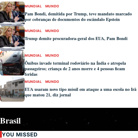
MUNDIAL
MUNDO
Pam Bondi, demitida por Trump, teve mandato marcado
por cobranças de documentos do escândalo Epstein
MUNDIAL
MUNDO
Trump demite procuradora-geral dos EUA, Pam Bondi
MUNDIAL
MUNDO
Ônibus invade terminal rodoviário na Índia e atropela
passageiros; criança de 2 anos morre e 4 pessoas ficam
feridas
MUNDIAL
MUNDO
EUA usaram novo tipo míssil em ataque a uma escola no Irã
que matou 21, diz jornal
Brasil
YOU MISSED