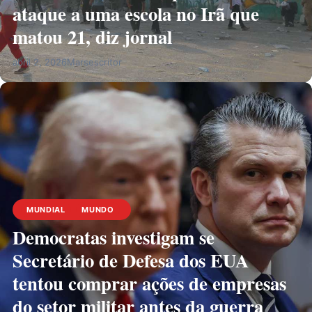
ataque a uma escola no Irã que
matou 21, diz jornal
abril 2, 2026
Marsescritor
MUNDIAL
MUNDO
Democratas investigam se
Secretário de Defesa dos EUA
tentou comprar ações de empresas
do setor militar antes da guerra