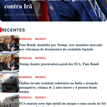
contra Irã
abril 2, 2026
Marsescritor
RECENTES
MUNDIAL
MUNDO
Pam Bondi, demitida por Trump, teve mandato marcado
por cobranças de documentos do escândalo Epstein
MUNDIAL
MUNDO
Trump demite procuradora-geral dos EUA, Pam Bondi
MUNDIAL
MUNDO
Ônibus invade terminal rodoviário na Índia e atropela
passageiros; criança de 2 anos morre e 4 pessoas ficam
feridas
MUNDIAL
MUNDO
EUA usaram novo tipo míssil em ataque a uma escola no Irã