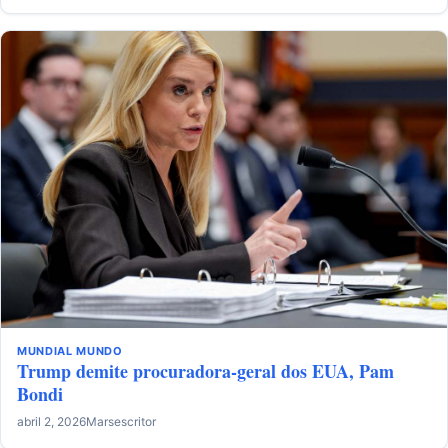
MUNDIAL
MUNDO
Trump demite procuradora-geral dos EUA, Pam
Bondi
abril 2, 2026
Marsescritor