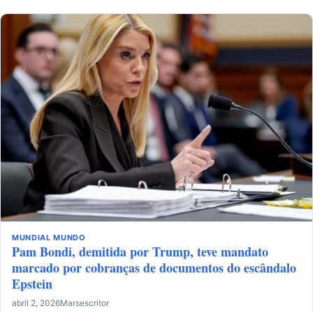
MUNDIAL
MUNDO
Pam Bondi, demitida por Trump, teve mandato
marcado por cobranças de documentos do escândalo
Epstein
abril 2, 2026
Marsescritor