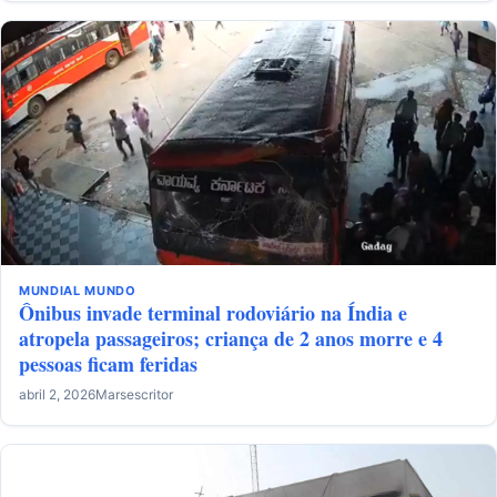
MUNDIAL
MUNDO
Ônibus invade terminal rodoviário na Índia e
atropela passageiros; criança de 2 anos morre e 4
pessoas ficam feridas
abril 2, 2026
Marsescritor