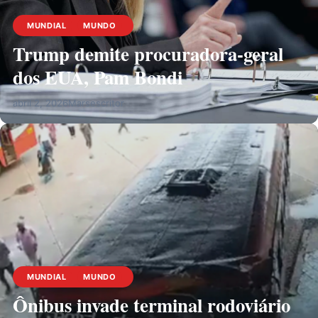
MUNDIAL
MUNDO
Trump demite procuradora-geral
dos EUA, Pam Bondi
abril 2, 2026
Marsescritor
MUNDIAL
MUNDO
Ônibus invade terminal rodoviário