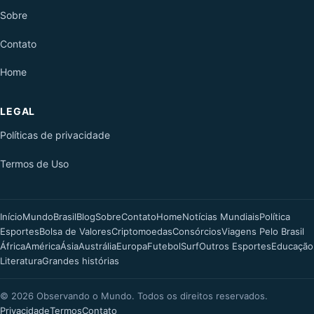
Sobre
Contato
Home
LEGAL
Políticas de privacidade
Termos de Uso
Início
Mundo
Brasil
Blog
Sobre
Contato
Home
Notícias Mundiais
Política
Esportes
Bolsa de Valores
Criptomoedas
Consórcios
Viagens Pelo Brasil
África
América
Ásia
Austrália
Europa
Futebol
Surf
Outros Esportes
Educação
Literatura
Grandes histórias
©
2026
Observando o Mundo. Todos os direitos reservados.
Privacidade
Termos
Contato