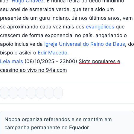
líder
Hugo Chavéz
. E nunca retira do dedo mindinho
seu anel de esmeralda verde, que teria sido um
presente de um guru indiano. Já nos últimos anos, vem
se aproximando cada vez mais dos
evangélicos
que
crescem de forma exponencial no país, angariando o
apoio inclusive da
Igreja Universal do Reino de Deus
, do
bispo brasileiro
Edir Macedo
.
Leia mais
(08/10/2025 – 23h00)
Slots populares e
cassino ao vivo no 94a.com
Navegação de Post
Noboa organiza referendos e se mantém em
campanha permanente no Equador