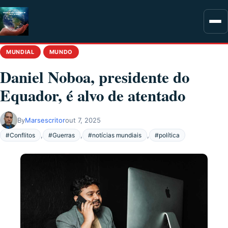
MUNDIAL
MUNDO
Daniel Noboa, presidente do
Equador, é alvo de atentado
By
Marsescritor
out 7, 2025
,
,
,
#Conflitos
#Guerras
#notícias mundiais
#política