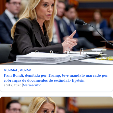
MUNDIAL
,
MUNDO
Pam Bondi, demitida por Trump, teve mandato marcado por
cobranças de documentos do escândalo Epstein
abril 2, 2026 |
Marsescritor