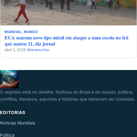
MUNDIAL
,
MUNDO
EUA usaram novo tipo míssil em ataque a uma escola no Irã
que matou 21, diz jornal
abril 2, 2026 |
Marsescritor
O segredo está no detalhe. Notícias do Brasil e do mundo, política,
conflitos, literatura, esportes e histórias que merecem ser contadas.
EDITORIAS
Notícias Mundiais
Política