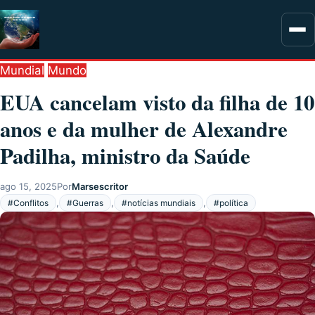
Mundial
Mundo
EUA cancelam visto da filha de 10
anos e da mulher de Alexandre
Padilha, ministro da Saúde
ago 15, 2025
Por
Marsescritor
,
,
,
#Conflitos
#Guerras
#notícias mundiais
#política