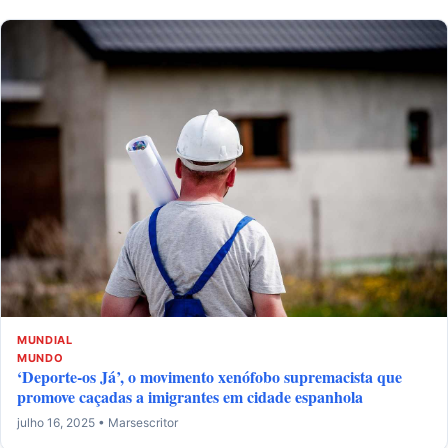
MUNDIAL
MUNDO
‘Deporte-os Já’, o movimento xenófobo supremacista que
promove caçadas a imigrantes em cidade espanhola
julho 16, 2025 • Marsescritor