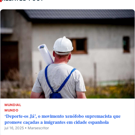
MUNDIAL
MUNDO
‘Deporte-os Já’, o movimento xenófobo supremacista que
promove caçadas a imigrantes em cidade espanhola
jul 16, 2025 • Marsescritor