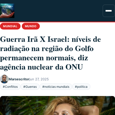
MUNDIAL
MUNDO
Guerra Irã X Israel: níveis de
radiação na região do Golfo
permanecem normais, diz
agência nuclear da ONU
Marsescritor
jun 27, 2025
#Conflitos
#Guerras
#notícias mundiais
#política