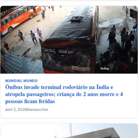
MUNDIAL
MUNDO
Ônibus invade terminal rodoviário na Índia e
atropela passageiros; criança de 2 anos morre e 4
pessoas ficam feridas
abril 2, 2026
Marsescritor