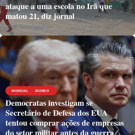
ataque a uma escola no Irã que
matou 21, diz jornal
abril 2, 2026
Marsescritor
MUNDIAL
MUNDO
Democratas investigam se
Secretário de Defesa dos EUA
tentou comprar ações de empresas
do setor militar antes da guerra