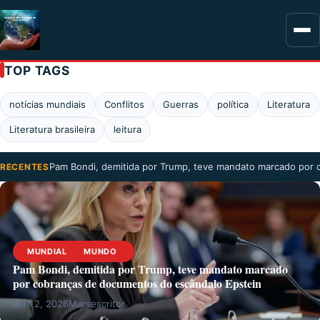
TOP TAGS
notícias mundiais
Conflitos
Guerras
política
Literatura
Literatura brasileira
leitura
Pam Bondi, demitida por Trump, teve mandato marcado por
RECENTES
MUNDIAL
MUNDO
Pam Bondi, demitida por Trump, teve mandato marcado
por cobranças de documentos do escândalo Epstein
abril 2, 2026
Marsescritor