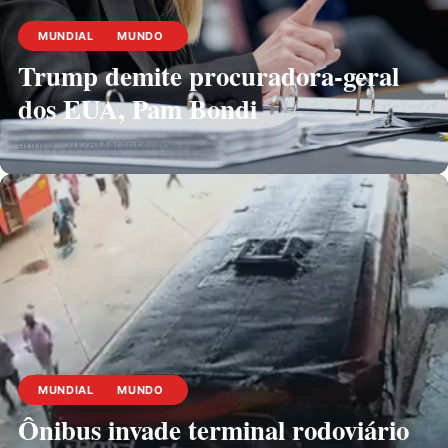
MUNDIAL
MUNDO
Trump demite procuradora-geral
dos EUA, Pam Bondi
abril 2, 2026
Marsescritor
MUNDIAL
MUNDO
Ônibus invade terminal rodoviário