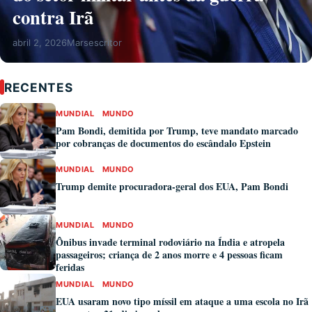
contra Irã
abril 2, 2026
Marsescritor
RECENTES
MUNDIAL
MUNDO
Pam Bondi, demitida por Trump, teve mandato marcado
por cobranças de documentos do escândalo Epstein
MUNDIAL
MUNDO
Trump demite procuradora-geral dos EUA, Pam Bondi
MUNDIAL
MUNDO
Ônibus invade terminal rodoviário na Índia e atropela
passageiros; criança de 2 anos morre e 4 pessoas ficam
feridas
MUNDIAL
MUNDO
EUA usaram novo tipo míssil em ataque a uma escola no Irã