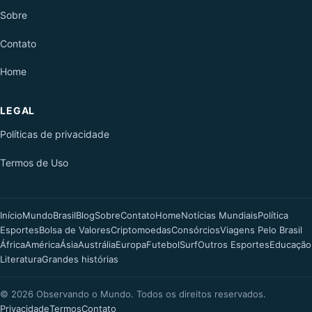
Sobre
Contato
Home
LEGAL
Políticas de privacidade
Termos de Uso
Início
Mundo
Brasil
Blog
Sobre
Contato
Home
Notícias Mundiais
Política
Esportes
Bolsa de Valores
Criptomoedas
Consórcios
Viagens Pelo Brasil
África
América
Ásia
Austrália
Europa
Futebol
Surf
Outros Esportes
Educação
Literatura
Grandes histórias
©
2026
Observando o Mundo. Todos os direitos reservados.
Privacidade
Termos
Contato