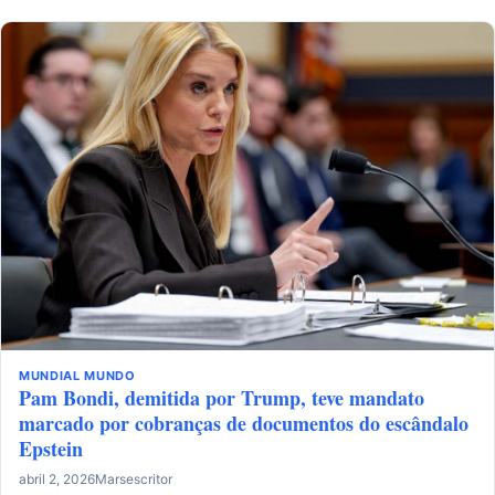
MUNDIAL
MUNDO
Pam Bondi, demitida por Trump, teve mandato
marcado por cobranças de documentos do escândalo
Epstein
abril 2, 2026
Marsescritor