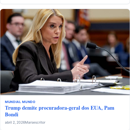
MUNDIAL
MUNDO
Trump demite procuradora-geral dos EUA, Pam
Bondi
abril 2, 2026
Marsescritor