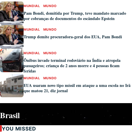
MUNDIAL
MUNDO
Pam Bondi, demitida por Trump, teve mandato marcado
por cobranças de documentos do escândalo Epstein
MUNDIAL
MUNDO
Trump demite procuradora-geral dos EUA, Pam Bondi
MUNDIAL
MUNDO
Ônibus invade terminal rodoviário na Índia e atropela
passageiros; criança de 2 anos morre e 4 pessoas ficam
feridas
MUNDIAL
MUNDO
EUA usaram novo tipo míssil em ataque a uma escola no Irã
que matou 21, diz jornal
Brasil
YOU MISSED