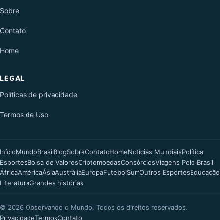
Sobre
Contato
Home
LEGAL
Políticas de privacidade
Termos de Uso
Início
Mundo
Brasil
Blog
Sobre
Contato
Home
Notícias Mundiais
Política
Esportes
Bolsa de Valores
Criptomoedas
Consórcios
Viagens Pelo Brasil
África
América
Ásia
Austrália
Europa
Futebol
Surf
Outros Esportes
Educação
Literatura
Grandes histórias
©
2026
Observando o Mundo. Todos os direitos reservados.
Privacidade
Termos
Contato