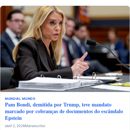
MUNDIAL
MUNDO
Pam Bondi, demitida por Trump, teve mandato
marcado por cobranças de documentos do escândalo
Epstein
abril 2, 2026
Marsescritor