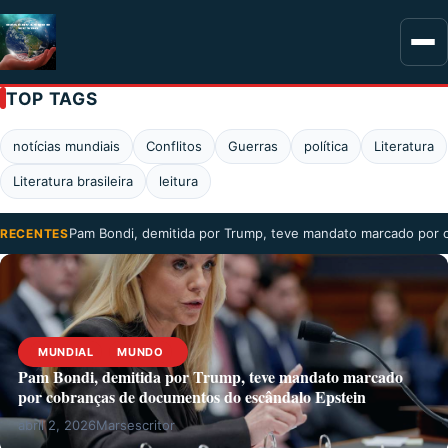
TOP TAGS
notícias mundiais
Conflitos
Guerras
política
Literatura
Literatura brasileira
leitura
Pam Bondi, demitida por Trump, teve mandato marcado por
RECENTES
MUNDIAL
MUNDO
Pam Bondi, demitida por Trump, teve mandato marcado
por cobranças de documentos do escândalo Epstein
abril 2, 2026
Marsescritor