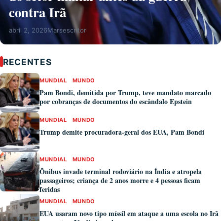
contra Irã
abril 2, 2026
Marsescritor
RECENTES
MUNDIAL
MUNDO
Pam Bondi, demitida por Trump, teve mandato marcado
por cobranças de documentos do escândalo Epstein
MUNDIAL
MUNDO
Trump demite procuradora-geral dos EUA, Pam Bondi
MUNDIAL
MUNDO
Ônibus invade terminal rodoviário na Índia e atropela
passageiros; criança de 2 anos morre e 4 pessoas ficam
feridas
MUNDIAL
MUNDO
EUA usaram novo tipo míssil em ataque a uma escola no Irã