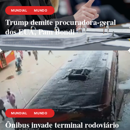
MUNDIAL
MUNDO
Trump demite procuradora-geral
dos EUA, Pam Bondi
abril 2, 2026
Marsescritor
MUNDIAL
MUNDO
Ônibus invade terminal rodoviário