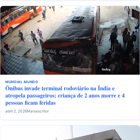
MUNDIAL
MUNDO
Ônibus invade terminal rodoviário na Índia e
atropela passageiros; criança de 2 anos morre e 4
pessoas ficam feridas
abril 2, 2026
Marsescritor