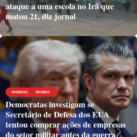
ataque a uma escola no Irã que
matou 21, diz jornal
abril 2, 2026
Marsescritor
MUNDIAL
MUNDO
Democratas investigam se
Secretário de Defesa dos EUA
tentou comprar ações de empresas
do setor militar antes da guerra