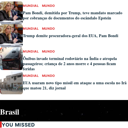
MUNDIAL
MUNDO
Pam Bondi, demitida por Trump, teve mandato marcado
por cobranças de documentos do escândalo Epstein
MUNDIAL
MUNDO
Trump demite procuradora-geral dos EUA, Pam Bondi
MUNDIAL
MUNDO
Ônibus invade terminal rodoviário na Índia e atropela
passageiros; criança de 2 anos morre e 4 pessoas ficam
feridas
MUNDIAL
MUNDO
EUA usaram novo tipo míssil em ataque a uma escola no Irã
que matou 21, diz jornal
Brasil
YOU MISSED