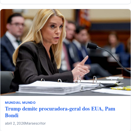
MUNDIAL
MUNDO
Trump demite procuradora-geral dos EUA, Pam
Bondi
abril 2, 2026
Marsescritor