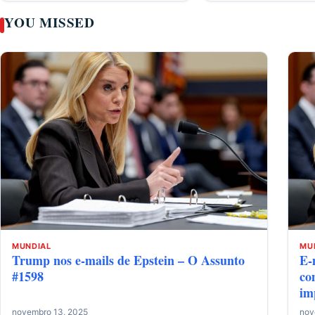
YOU MISSED
MUNDIAL
MU
Trump nos e-mails de Epstein – O Assunto
E-
#1598
co
im
novembro 13, 2025
nov