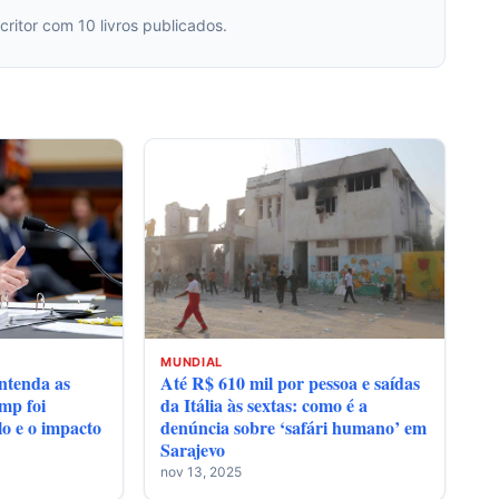
tor com 10 livros publicados.
MUNDIAL
entenda as
Até R$ 610 mil por pessoa e saídas
mp foi
da Itália às sextas: como é a
lo e o impacto
denúncia sobre ‘safári humano’ em
Sarajevo
nov 13, 2025