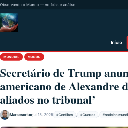
Observando o Mundo — notícias e análise
Início
MUNDIAL
MUNDO
Secretário de Trump anunc
americano de Alexandre d
aliados no tribunal’
Marsescritor
jul 18, 2025
,
,
#Conflitos
#Guerras
#notícias mundi