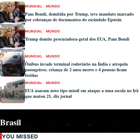
MUNDIAL
MUNDO
Pam Bondi, demitida por Trump, teve mandato marcado
por cobranças de documentos do escândalo Epstein
MUNDIAL
MUNDO
Trump demite procuradora-geral dos EUA, Pam Bondi
MUNDIAL
MUNDO
Ônibus invade terminal rodoviário na Índia e atropela
passageiros; criança de 2 anos morre e 4 pessoas ficam
feridas
MUNDIAL
MUNDO
EUA usaram novo tipo míssil em ataque a uma escola no Irã
que matou 21, diz jornal
Brasil
YOU MISSED