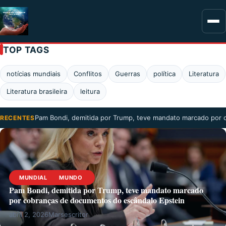
TOP TAGS
notícias mundiais
Conflitos
Guerras
política
Literatura
Literatura brasileira
leitura
Pam Bondi, demitida por Trump, teve mandato marcado por
RECENTES
MUNDIAL
MUNDO
Pam Bondi, demitida por Trump, teve mandato marcado
por cobranças de documentos do escândalo Epstein
abril 2, 2026
Marsescritor