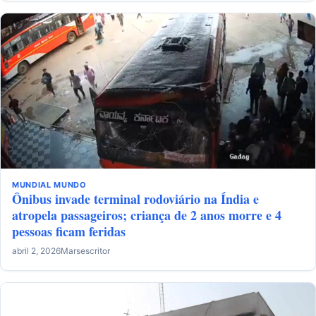
MUNDIAL
MUNDO
Ônibus invade terminal rodoviário na Índia e
atropela passageiros; criança de 2 anos morre e 4
pessoas ficam feridas
abril 2, 2026
Marsescritor