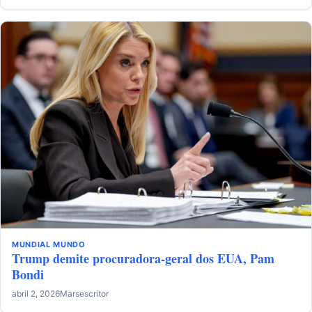
MUNDIAL
MUNDO
Trump demite procuradora-geral dos EUA, Pam
Bondi
abril 2, 2026
Marsescritor