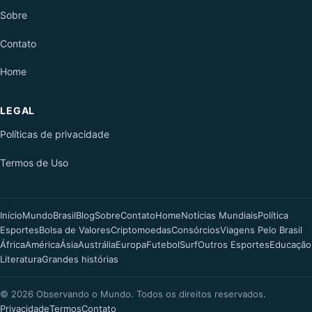
Sobre
Contato
Home
LEGAL
Políticas de privacidade
Termos de Uso
Início
Mundo
Brasil
Blog
Sobre
Contato
Home
Notícias Mundiais
Política
Esportes
Bolsa de Valores
Criptomoedas
Consórcios
Viagens Pelo Brasil
África
América
Ásia
Austrália
Europa
Futebol
Surf
Outros Esportes
Educação
Literatura
Grandes histórias
©
2026
Observando o Mundo. Todos os direitos reservados.
Privacidade
Termos
Contato