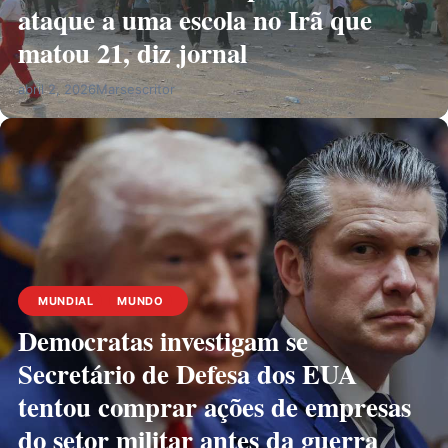
ataque a uma escola no Irã que
matou 21, diz jornal
abril 2, 2026
Marsescritor
MUNDIAL
MUNDO
Democratas investigam se
Secretário de Defesa dos EUA
tentou comprar ações de empresas
do setor militar antes da guerra