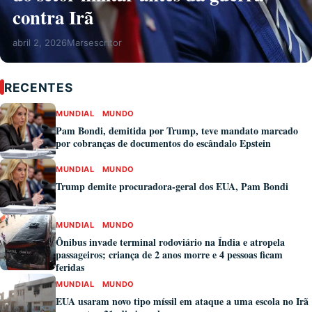
contra Irã
abril 2, 2026
Marsescritor
RECENTES
MUNDIAL
MUNDO
Pam Bondi, demitida por Trump, teve mandato marcado
por cobranças de documentos do escândalo Epstein
MUNDIAL
MUNDO
Trump demite procuradora-geral dos EUA, Pam Bondi
MUNDIAL
MUNDO
Ônibus invade terminal rodoviário na Índia e atropela
passageiros; criança de 2 anos morre e 4 pessoas ficam
feridas
MUNDIAL
MUNDO
EUA usaram novo tipo míssil em ataque a uma escola no Irã