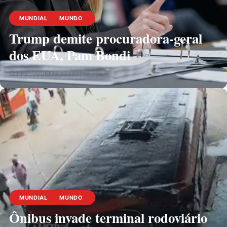
MUNDIAL
MUNDO
Trump demite procuradora-geral
dos EUA, Pam Bondi
abril 2, 2026
Marsescritor
MUNDIAL
MUNDO
Ônibus invade terminal rodoviário