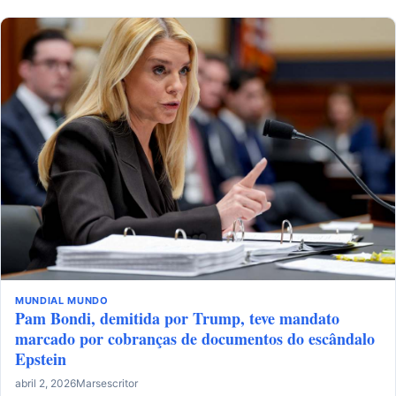
MUNDIAL
MUNDO
Pam Bondi, demitida por Trump, teve mandato
marcado por cobranças de documentos do escândalo
Epstein
abril 2, 2026
Marsescritor