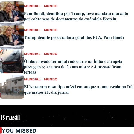
MUNDIAL
MUNDO
Pam Bondi, demitida por Trump, teve mandato marcado
por cobranças de documentos do escândalo Epstein
MUNDIAL
MUNDO
Trump demite procuradora-geral dos EUA, Pam Bondi
MUNDIAL
MUNDO
Ônibus invade terminal rodoviário na Índia e atropela
passageiros; criança de 2 anos morre e 4 pessoas ficam
feridas
MUNDIAL
MUNDO
EUA usaram novo tipo míssil em ataque a uma escola no Irã
que matou 21, diz jornal
Brasil
YOU MISSED