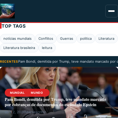
TOP TAGS
notícias mundiais
Conflitos
Guerras
política
Literatura
Literatura brasileira
leitura
Pam Bondi, demitida por Trump, teve mandato marcado por
RECENTES
MUNDIAL
MUNDO
Pam Bondi, demitida por Trump, teve mandato marcado
por cobranças de documentos do escândalo Epstein
abril 2, 2026
Marsescritor