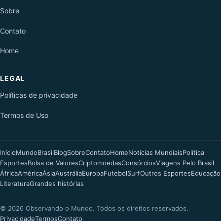
Sobre
Contato
Home
LEGAL
Políticas de privacidade
Termos de Uso
Início
Mundo
Brasil
Blog
Sobre
Contato
Home
Notícias Mundiais
Política
Esportes
Bolsa de Valores
Criptomoedas
Consórcios
Viagens Pelo Brasil
África
América
Ásia
Austrália
Europa
Futebol
Surf
Outros Esportes
Educação
Literatura
Grandes histórias
©
2026
Observando o Mundo. Todos os direitos reservados.
Privacidade
Termos
Contato