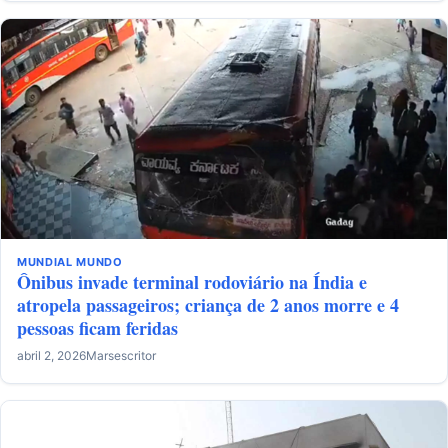
MUNDIAL
MUNDO
Ônibus invade terminal rodoviário na Índia e
atropela passageiros; criança de 2 anos morre e 4
pessoas ficam feridas
abril 2, 2026
Marsescritor