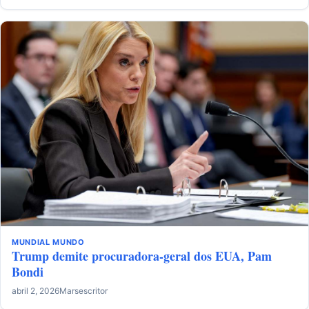
MUNDIAL
MUNDO
Trump demite procuradora-geral dos EUA, Pam
Bondi
abril 2, 2026
Marsescritor