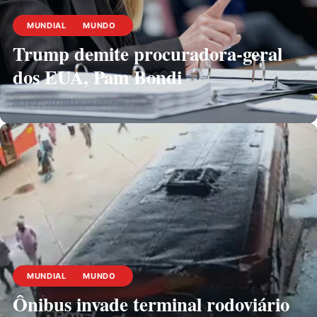
MUNDIAL
MUNDO
Trump demite procuradora-geral
dos EUA, Pam Bondi
abril 2, 2026
Marsescritor
MUNDIAL
MUNDO
Ônibus invade terminal rodoviário