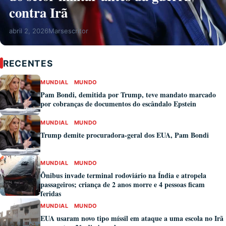
contra Irã
abril 2, 2026
Marsescritor
RECENTES
MUNDIAL
MUNDO
Pam Bondi, demitida por Trump, teve mandato marcado
por cobranças de documentos do escândalo Epstein
MUNDIAL
MUNDO
Trump demite procuradora-geral dos EUA, Pam Bondi
MUNDIAL
MUNDO
Ônibus invade terminal rodoviário na Índia e atropela
passageiros; criança de 2 anos morre e 4 pessoas ficam
feridas
MUNDIAL
MUNDO
EUA usaram novo tipo míssil em ataque a uma escola no Irã