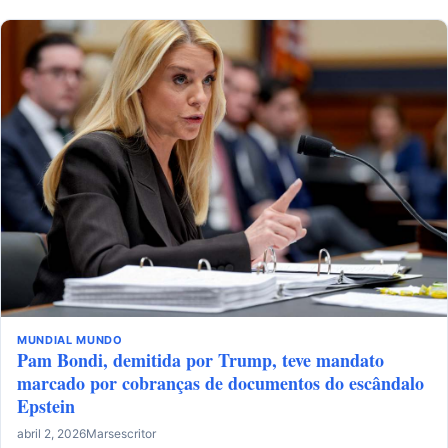
MUNDIAL
MUNDO
Pam Bondi, demitida por Trump, teve mandato
marcado por cobranças de documentos do escândalo
Epstein
abril 2, 2026
Marsescritor