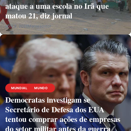
ataque a uma escola no Irã que
matou 21, diz jornal
abril 2, 2026
Marsescritor
MUNDIAL
MUNDO
Democratas investigam se
Secretário de Defesa dos EUA
tentou comprar ações de empresas
do setor militar antes da guerra