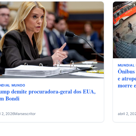
MUNDIAL
Ônibus 
e atrop
morre e
NDIAL
MUNDO
ump demite procuradora-geral dos EUA,
m Bondi
l 2, 2026
Marsescritor
abril 2, 20