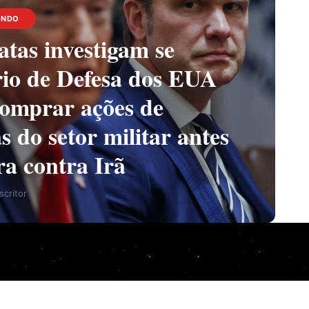
UNDO
tas investigam se
rio de Defesa dos EUA
comprar ações de
 do setor militar antes
ra contra Irã
critor