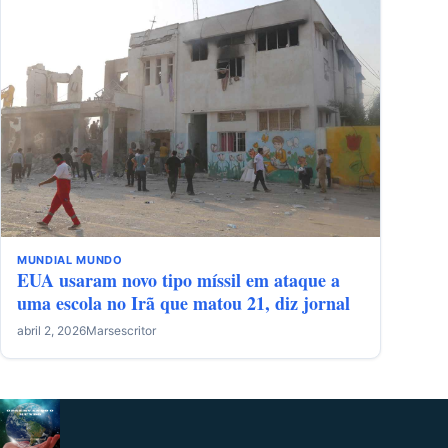
MUNDIAL
MUNDO
EUA usaram novo tipo míssil em ataque a
uma escola no Irã que matou 21, diz jornal
abril 2, 2026
Marsescritor