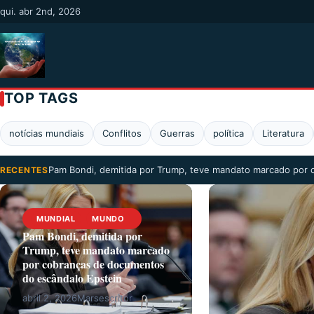
qui. abr 2nd, 2026
TOP TAGS
notícias mundiais
Conflitos
Guerras
política
Literatura
Pam Bondi, demitida por Trump, teve mandato marcado por
RECENTES
MUNDIAL
MUNDO
Pam Bondi, demitida por
Trump, teve mandato marcado
por cobranças de documentos
do escândalo Epstein
abril 2, 2026
Marsescritor