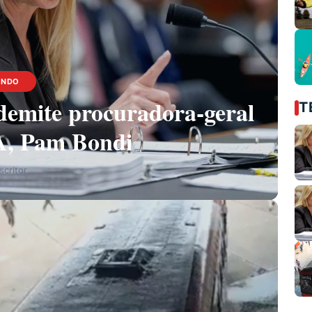
UNDO
emite procuradora-geral
T
A, Pam Bondi
critor