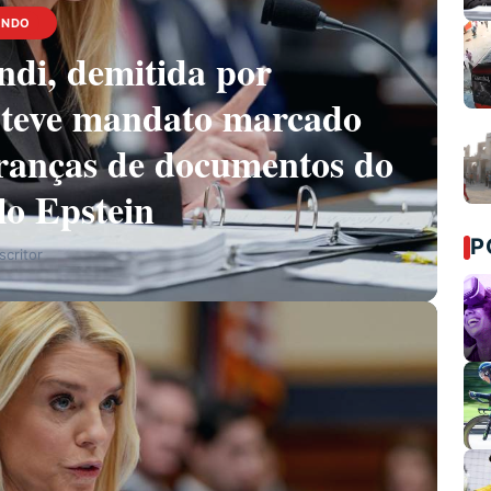
UNDO
di, demitida por
teve mandato marcado
ranças de documentos do
lo Epstein
P
critor