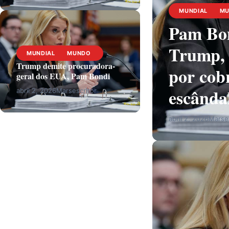
MUNDIAL
M
Pam Bon
Trump, 
MUNDIAL
MUNDO
Trump demite procuradora-
por cob
geral dos EUA, Pam Bondi
escânda
abril 2, 2026
Marsescritor
abril 2, 2026
Marses