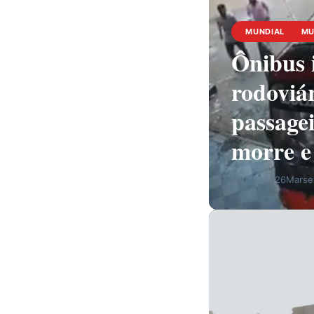
MUNDIAL
M
Ônibus 
rodoviár
passagei
morre e 
abril 2, 2026
Marses