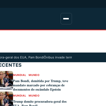
ora-geral dos EUA, Pam Bondi
Ônibus invade terminal rodoviário na Índi
ECENTES
MUNDIAL
MUNDO
Pam Bondi, demitida por Trump, teve
mandato marcado por cobranças de
documentos do escândalo Epstein
MUNDIAL
MUNDO
Trump demite procuradora-geral dos
EUA, Pam Bondi