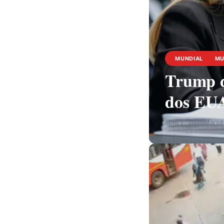
MUNDIAL
M
Trump d
dos EU
abril 2, 2026
Marses