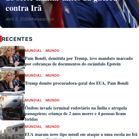
contra Irã
abril 2, 2026
Marsescritor
RECENTES
MUNDIAL
MUNDO
Pam Bondi, demitida por Trump, teve mandato marcado
por cobranças de documentos do escândalo Epstein
MUNDIAL
MUNDO
Trump demite procuradora-geral dos EUA, Pam Bondi
MUNDIAL
MUNDO
Ônibus invade terminal rodoviário na Índia e atropela
passageiros; criança de 2 anos morre e 4 pessoas ficam
feridas
MUNDIAL
MUNDO
EUA usaram novo tipo míssil em ataque a uma escola no Irã