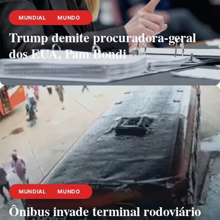
MUNDIAL
MUNDO
Trump demite procuradora-geral
dos EUA, Pam Bondi
abril 2, 2026
Marsescritor
MUNDIAL
MUNDO
Ônibus invade terminal rodoviário