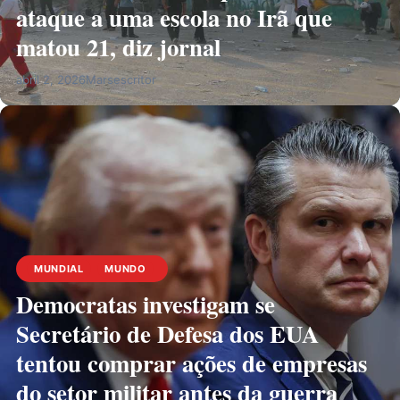
ataque a uma escola no Irã que
matou 21, diz jornal
abril 2, 2026
Marsescritor
MUNDIAL
MUNDO
Democratas investigam se
Secretário de Defesa dos EUA
tentou comprar ações de empresas
do setor militar antes da guerra