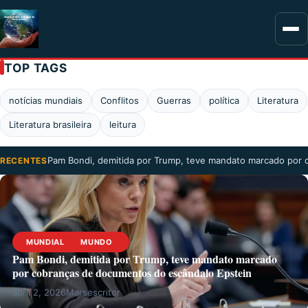
TOP TAGS
notícias mundiais
Conflitos
Guerras
política
Literatura
Literatura brasileira
leitura
Pam Bondi, demitida por Trump, teve mandato marcado por
RECENTES
MUNDIAL
MUNDO
Pam Bondi, demitida por Trump, teve mandato marcado
por cobranças de documentos do escândalo Epstein
abril 2, 2026
Marsescritor