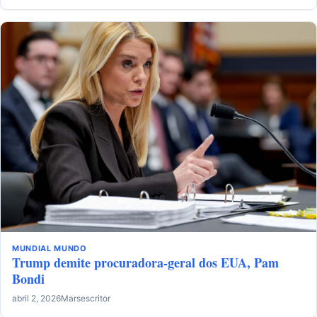
MUNDIAL
MUNDO
Trump demite procuradora-geral dos EUA, Pam
Bondi
abril 2, 2026
Marsescritor