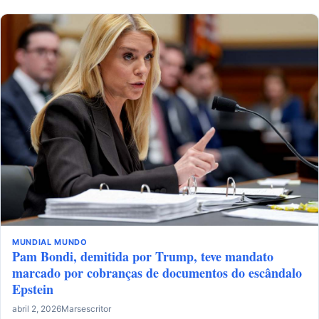
MUNDIAL
MUNDO
Pam Bondi, demitida por Trump, teve mandato
marcado por cobranças de documentos do escândalo
Epstein
abril 2, 2026
Marsescritor