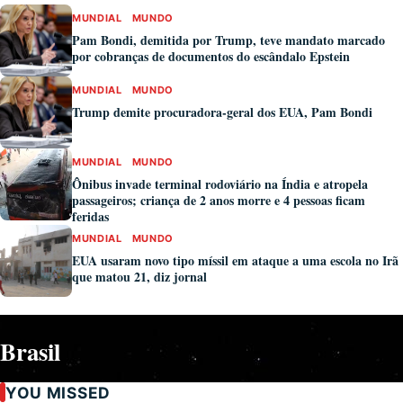
MUNDIAL
MUNDO
Pam Bondi, demitida por Trump, teve mandato marcado
por cobranças de documentos do escândalo Epstein
MUNDIAL
MUNDO
Trump demite procuradora-geral dos EUA, Pam Bondi
MUNDIAL
MUNDO
Ônibus invade terminal rodoviário na Índia e atropela
passageiros; criança de 2 anos morre e 4 pessoas ficam
feridas
MUNDIAL
MUNDO
EUA usaram novo tipo míssil em ataque a uma escola no Irã
que matou 21, diz jornal
Brasil
YOU MISSED