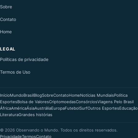
Sobre
Contato
Home
LEGAL
Políticas de privacidade
Termos de Uso
Início
Mundo
Brasil
Blog
Sobre
Contato
Home
Notícias Mundiais
Política
Esportes
Bolsa de Valores
Criptomoedas
Consórcios
Viagens Pelo Brasil
África
América
Ásia
Austrália
Europa
Futebol
Surf
Outros Esportes
Educação
Literatura
Grandes histórias
©
2026
Observando o Mundo. Todos os direitos reservados.
Privacidade
Termos
Contato