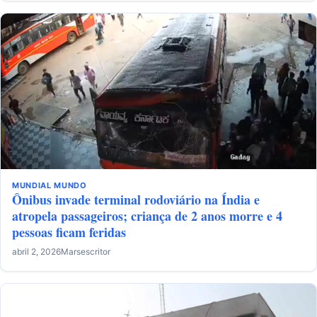
MUNDIAL
MUNDO
Ônibus invade terminal rodoviário na Índia e
atropela passageiros; criança de 2 anos morre e 4
pessoas ficam feridas
abril 2, 2026
Marsescritor