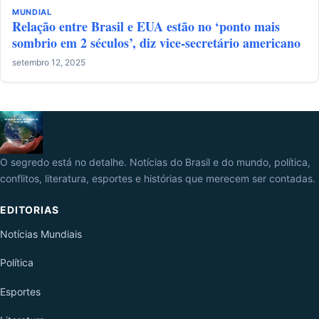
MUNDIAL
Relação entre Brasil e EUA estão no ‘ponto mais
sombrio em 2 séculos’, diz vice-secretário americano
setembro 12, 2025
O segredo está no detalhe. Notícias do Brasil e do mundo, política,
conflitos, literatura, esportes e histórias que merecem ser contadas.
EDITORIAS
Notícias Mundiais
Política
Esportes