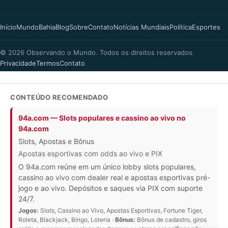
Início
Mundo
Bahia
Blog
Sobre
Contato
Notícias Mundiais
Política
Esportes
© 2026 Observando o Mundo. Todos os direitos reservados.
Privacidade
Termos
Contato
CONTEÚDO RECOMENDADO
94a.com — Slots populares e cassino ao vivo no
94a.com
Slots, Apostas e Bônus
Apostas esportivas com odds ao vivo e PIX
O 94a.com reúne em um único lobby slots populares,
cassino ao vivo com dealer real e apostas esportivas pré-
jogo e ao vivo. Depósitos e saques via PIX com suporte
24/7.
Jogos:
Slots, Cassino ao Vivo, Apostas Esportivas, Fortune Tiger,
Roleta, Blackjack, Bingo, Loteria ·
Bônus:
Bônus de cadastro, giros