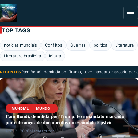
TOP TAGS
notícias mundiais
Conflitos
Guerras
política
Literatura
Literatura brasileira
leitura
Pam Bondi, demitida por Trump, teve mandato marcado por
RECENTES
MUNDIAL
MUNDO
Pam Bondi, demitida por Trump, teve mandato marcado
por cobranças de documentos do escândalo Epstein
abril 2, 2026
Marsescritor