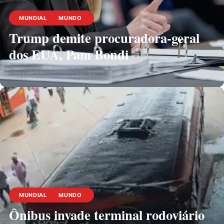
MUNDIAL
MUNDO
Trump demite procuradora-geral
dos EUA, Pam Bondi
abril 2, 2026
Marsescritor
MUNDIAL
MUNDO
Ônibus invade terminal rodoviário