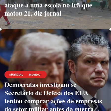
ataque a uma escola no Irã que
matou 21, diz jornal
abril 2, 2026
Marsescritor
MUNDIAL
MUNDO
Democratas investigam se
Secretário de Defesa dos EUA
tentou comprar ações de empresas
do setor militar antes da guerra