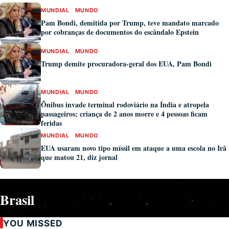
MUNDIAL
MUNDO
Pam Bondi, demitida por Trump, teve mandato marcado
por cobranças de documentos do escândalo Epstein
MUNDIAL
MUNDO
Trump demite procuradora-geral dos EUA, Pam Bondi
MUNDIAL
MUNDO
Ônibus invade terminal rodoviário na Índia e atropela
passageiros; criança de 2 anos morre e 4 pessoas ficam
feridas
MUNDIAL
MUNDO
EUA usaram novo tipo míssil em ataque a uma escola no Irã
que matou 21, diz jornal
Brasil
YOU MISSED