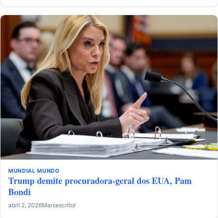
MUNDIAL
MUNDO
Trump demite procuradora-geral dos EUA, Pam
Bondi
abril 2, 2026
Marsescritor