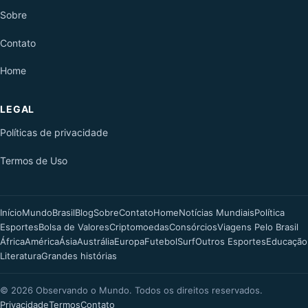
Sobre
Contato
Home
LEGAL
Políticas de privacidade
Termos de Uso
Início
Mundo
Brasil
Blog
Sobre
Contato
Home
Notícias Mundiais
Política
Esportes
Bolsa de Valores
Criptomoedas
Consórcios
Viagens Pelo Brasil
África
América
Ásia
Austrália
Europa
Futebol
Surf
Outros Esportes
Educação
Literatura
Grandes histórias
©
2026
Observando o Mundo. Todos os direitos reservados.
Privacidade
Termos
Contato