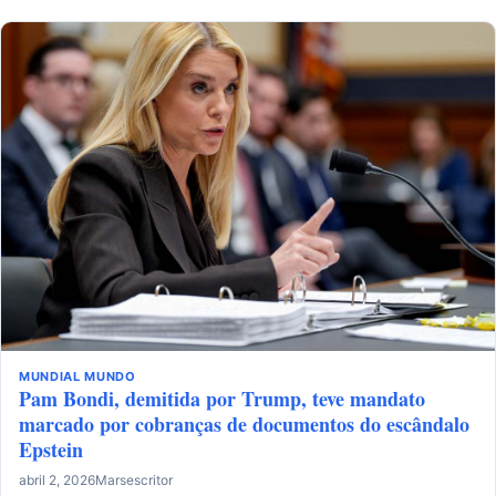
MUNDIAL
MUNDO
Pam Bondi, demitida por Trump, teve mandato
marcado por cobranças de documentos do escândalo
Epstein
abril 2, 2026
Marsescritor