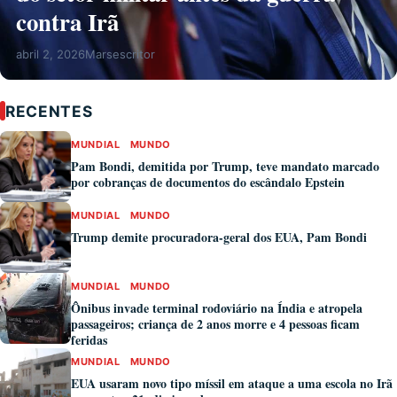
contra Irã
abril 2, 2026
Marsescritor
RECENTES
MUNDIAL
MUNDO
Pam Bondi, demitida por Trump, teve mandato marcado
por cobranças de documentos do escândalo Epstein
MUNDIAL
MUNDO
Trump demite procuradora-geral dos EUA, Pam Bondi
MUNDIAL
MUNDO
Ônibus invade terminal rodoviário na Índia e atropela
passageiros; criança de 2 anos morre e 4 pessoas ficam
feridas
MUNDIAL
MUNDO
EUA usaram novo tipo míssil em ataque a uma escola no Irã