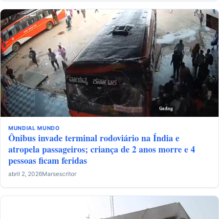
MUNDIAL
MUNDO
Ônibus invade terminal rodoviário na Índia e
atropela passageiros; criança de 2 anos morre e 4
pessoas ficam feridas
abril 2, 2026
Marsescritor