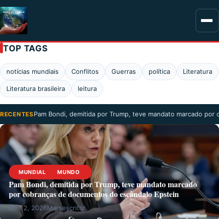
TOP TAGS
notícias mundiais
Conflitos
Guerras
política
Literatura
Literatura brasileira
leitura
Pam Bondi, demitida por Trump, teve mandato marcado por
RECENTES
MUNDIAL
MUNDO
Pam Bondi, demitida por Trump, teve mandato marcado
por cobranças de documentos do escândalo Epstein
abril 2, 2026
Marsescritor