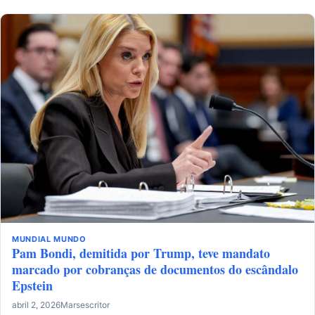
MUNDIAL
MUNDO
Pam Bondi, demitida por Trump, teve mandato
marcado por cobranças de documentos do escândalo
Epstein
abril 2, 2026
Marsescritor