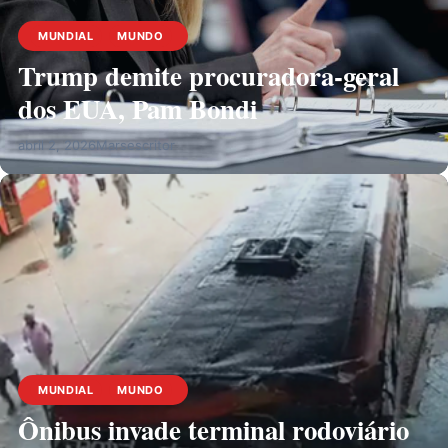
MUNDIAL
MUNDO
Trump demite procuradora-geral
dos EUA, Pam Bondi
abril 2, 2026
Marsescritor
MUNDIAL
MUNDO
Ônibus invade terminal rodoviário