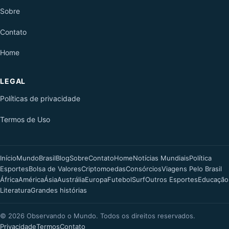
Sobre
Contato
Home
LEGAL
Políticas de privacidade
Termos de Uso
Início
Mundo
Brasil
Blog
Sobre
Contato
Home
Notícias Mundiais
Política
Esportes
Bolsa de Valores
Criptomoedas
Consórcios
Viagens Pelo Brasil
África
América
Ásia
Austrália
Europa
Futebol
Surf
Outros Esportes
Educação
Literatura
Grandes histórias
©
2026
Observando o Mundo. Todos os direitos reservados.
Privacidade
Termos
Contato