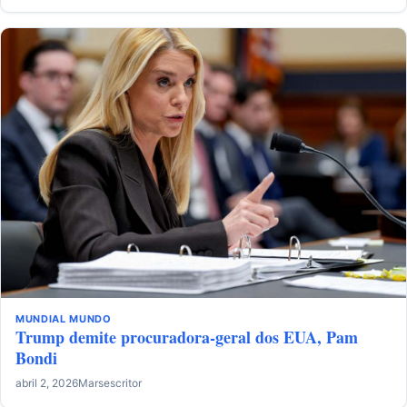
MUNDIAL
MUNDO
Trump demite procuradora-geral dos EUA, Pam
Bondi
abril 2, 2026
Marsescritor