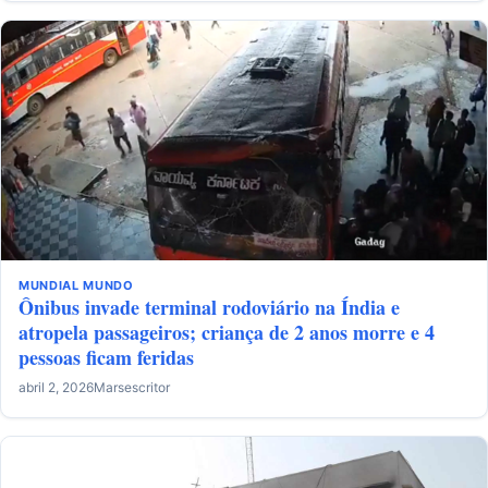
MUNDIAL
MUNDO
Ônibus invade terminal rodoviário na Índia e
atropela passageiros; criança de 2 anos morre e 4
pessoas ficam feridas
abril 2, 2026
Marsescritor