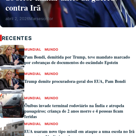
contra Irã
abril 2, 2026
Marsescritor
RECENTES
MUNDIAL
MUNDO
Pam Bondi, demitida por Trump, teve mandato marcado
por cobranças de documentos do escândalo Epstein
MUNDIAL
MUNDO
Trump demite procuradora-geral dos EUA, Pam Bondi
MUNDIAL
MUNDO
Ônibus invade terminal rodoviário na Índia e atropela
passageiros; criança de 2 anos morre e 4 pessoas ficam
feridas
MUNDIAL
MUNDO
EUA usaram novo tipo míssil em ataque a uma escola no Irã