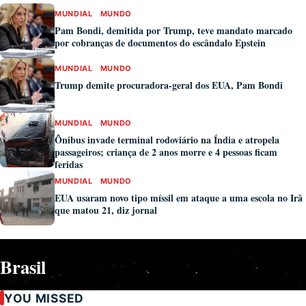
MUNDIAL
MUNDO
Pam Bondi, demitida por Trump, teve mandato marcado
por cobranças de documentos do escândalo Epstein
MUNDIAL
MUNDO
Trump demite procuradora-geral dos EUA, Pam Bondi
MUNDIAL
MUNDO
Ônibus invade terminal rodoviário na Índia e atropela
passageiros; criança de 2 anos morre e 4 pessoas ficam
feridas
MUNDIAL
MUNDO
EUA usaram novo tipo míssil em ataque a uma escola no Irã
que matou 21, diz jornal
Brasil
YOU MISSED