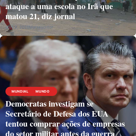
ataque a uma escola no Irã que
matou 21, diz jornal
abril 2, 2026
Marsescritor
MUNDIAL
MUNDO
Democratas investigam se
Secretário de Defesa dos EUA
tentou comprar ações de empresas
do setor militar antes da guerra