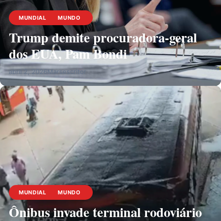
MUNDIAL
MUNDO
Trump demite procuradora-geral
dos EUA, Pam Bondi
abril 2, 2026
Marsescritor
MUNDIAL
MUNDO
Ônibus invade terminal rodoviário