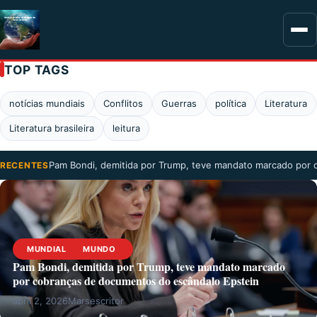
TOP TAGS
notícias mundiais
Conflitos
Guerras
política
Literatura
Literatura brasileira
leitura
Pam Bondi, demitida por Trump, teve mandato marcado por
RECENTES
MUNDIAL
MUNDO
Pam Bondi, demitida por Trump, teve mandato marcado
por cobranças de documentos do escândalo Epstein
abril 2, 2026
Marsescritor