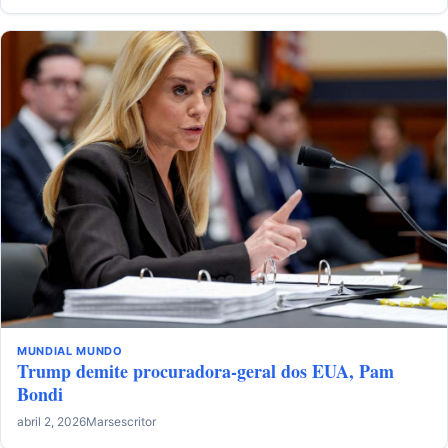
MUNDIAL
MUNDO
Trump demite procuradora-geral dos EUA, Pam
Bondi
abril 2, 2026
Marsescritor