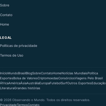
Sobre
Contato
Home
LEGAL
Políticas de privacidade
Termos de Uso
Início
Mundo
Brasil
Blog
Sobre
Contato
Home
Notícias Mundiais
Política
Esportes
Bolsa de Valores
Criptomoedas
Consórcios
Viagens Pelo Brasil
África
América
Ásia
Austrália
Europa
Futebol
Surf
Outros Esportes
Educação
Literatura
Grandes histórias
©
2026
Observando o Mundo. Todos os direitos reservados.
Privacidade
Termos
Contato