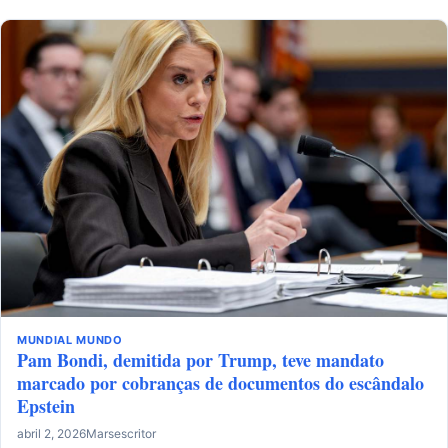
MUNDIAL
MUNDO
Pam Bondi, demitida por Trump, teve mandato
marcado por cobranças de documentos do escândalo
Epstein
abril 2, 2026
Marsescritor