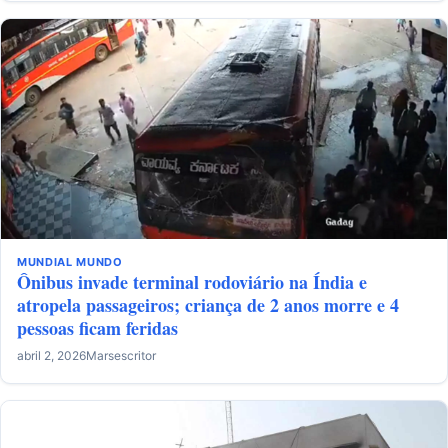
MUNDIAL
MUNDO
Ônibus invade terminal rodoviário na Índia e
atropela passageiros; criança de 2 anos morre e 4
pessoas ficam feridas
abril 2, 2026
Marsescritor