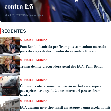
contra Irã
abril 2, 2026
Marsescritor
RECENTES
MUNDIAL
MUNDO
Pam Bondi, demitida por Trump, teve mandato marcado
por cobranças de documentos do escândalo Epstein
MUNDIAL
MUNDO
Trump demite procuradora-geral dos EUA, Pam Bondi
MUNDIAL
MUNDO
Ônibus invade terminal rodoviário na Índia e atropela
passageiros; criança de 2 anos morre e 4 pessoas ficam
feridas
MUNDIAL
MUNDO
EUA usaram novo tipo míssil em ataque a uma escola no Irã