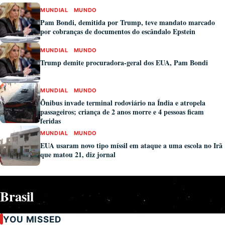
MUNDIAL
MUNDO
Pam Bondi, demitida por Trump, teve mandato marcado
por cobranças de documentos do escândalo Epstein
MUNDIAL
MUNDO
Trump demite procuradora-geral dos EUA, Pam Bondi
MUNDIAL
MUNDO
Ônibus invade terminal rodoviário na Índia e atropela
passageiros; criança de 2 anos morre e 4 pessoas ficam
feridas
MUNDIAL
MUNDO
EUA usaram novo tipo míssil em ataque a uma escola no Irã
que matou 21, diz jornal
Brasil
YOU MISSED