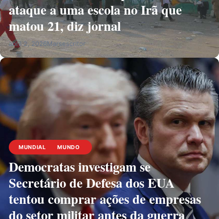
ataque a uma escola no Irã que
matou 21, diz jornal
abril 2, 2026
Marsescritor
MUNDIAL
MUNDO
Democratas investigam se
Secretário de Defesa dos EUA
tentou comprar ações de empresas
do setor militar antes da guerra