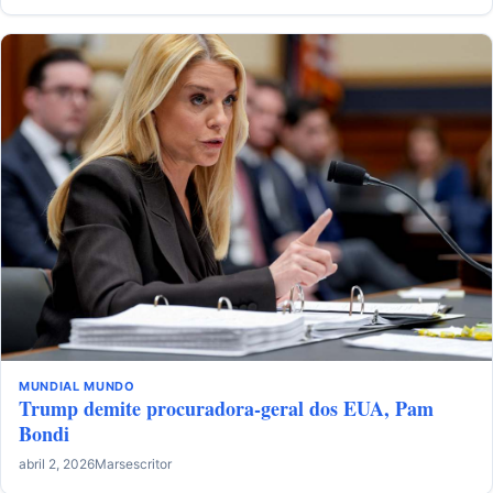
MUNDIAL
MUNDO
Trump demite procuradora-geral dos EUA, Pam
Bondi
abril 2, 2026
Marsescritor