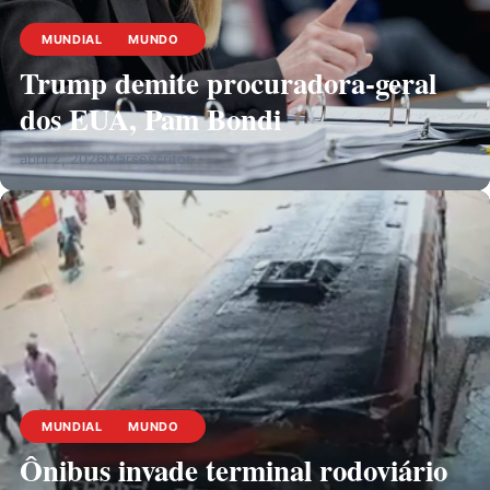
MUNDIAL
MUNDO
Trump demite procuradora-geral
dos EUA, Pam Bondi
abril 2, 2026
Marsescritor
MUNDIAL
MUNDO
Ônibus invade terminal rodoviário