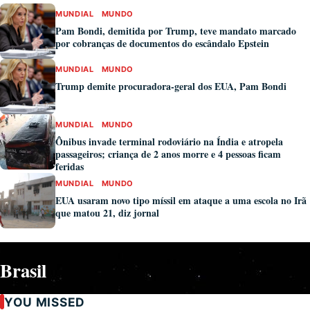
MUNDIAL
MUNDO
Pam Bondi, demitida por Trump, teve mandato marcado
por cobranças de documentos do escândalo Epstein
MUNDIAL
MUNDO
Trump demite procuradora-geral dos EUA, Pam Bondi
MUNDIAL
MUNDO
Ônibus invade terminal rodoviário na Índia e atropela
passageiros; criança de 2 anos morre e 4 pessoas ficam
feridas
MUNDIAL
MUNDO
EUA usaram novo tipo míssil em ataque a uma escola no Irã
que matou 21, diz jornal
Brasil
YOU MISSED