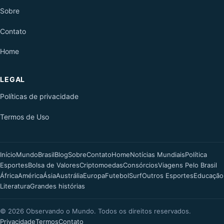
Sobre
Contato
Home
LEGAL
Políticas de privacidade
Termos de Uso
Início
Mundo
Brasil
Blog
Sobre
Contato
Home
Notícias Mundiais
Política
Esportes
Bolsa de Valores
Criptomoedas
Consórcios
Viagens Pelo Brasil
África
América
Ásia
Austrália
Europa
Futebol
Surf
Outros Esportes
Educação
Literatura
Grandes histórias
©
2026
Observando o Mundo. Todos os direitos reservados.
Privacidade
Termos
Contato