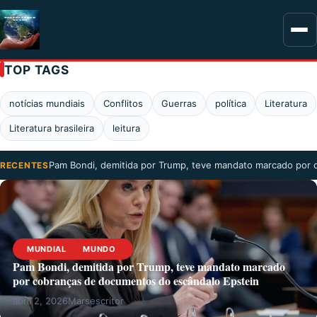
TOP TAGS
notícias mundiais
Conflitos
Guerras
política
Literatura
Literatura brasileira
leitura
Pam Bondi, demitida por Trump, teve mandato marcado por
RECENTES
MUNDIAL
MUNDO
Pam Bondi, demitida por Trump, teve mandato marcado
por cobranças de documentos do escândalo Epstein
abril 2, 2026
Marsescritor