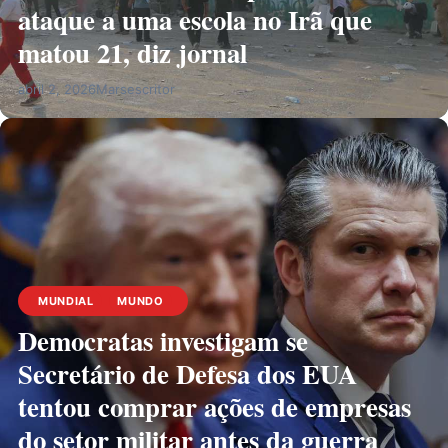
ataque a uma escola no Irã que
matou 21, diz jornal
abril 2, 2026
Marsescritor
MUNDIAL
MUNDO
Democratas investigam se
Secretário de Defesa dos EUA
tentou comprar ações de empresas
do setor militar antes da guerra