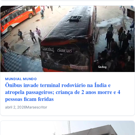
MUNDIAL
MUNDO
Ônibus invade terminal rodoviário na Índia e
atropela passageiros; criança de 2 anos morre e 4
pessoas ficam feridas
abril 2, 2026
Marsescritor