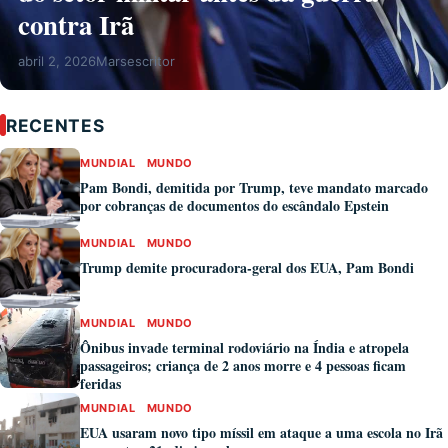
contra Irã
abril 2, 2026
Marsescritor
RECENTES
MUNDIAL
MUNDO
Pam Bondi, demitida por Trump, teve mandato marcado
por cobranças de documentos do escândalo Epstein
MUNDIAL
MUNDO
Trump demite procuradora-geral dos EUA, Pam Bondi
MUNDIAL
MUNDO
Ônibus invade terminal rodoviário na Índia e atropela
passageiros; criança de 2 anos morre e 4 pessoas ficam
feridas
MUNDIAL
MUNDO
EUA usaram novo tipo míssil em ataque a uma escola no Irã