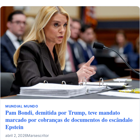
MUNDIAL
MUNDO
Pam Bondi, demitida por Trump, teve mandato
marcado por cobranças de documentos do escândalo
Epstein
abril 2, 2026
Marsescritor